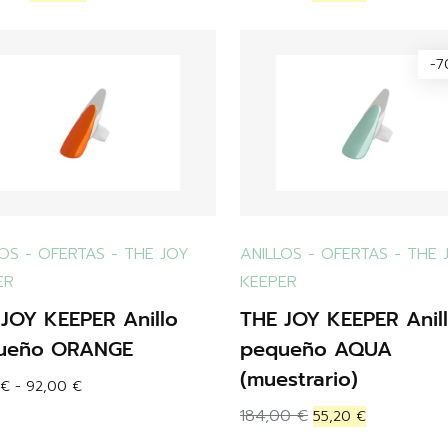
-
LOS
-
OFERTAS
-
THE JOY
ANILLOS
-
OFERTAS
-
THE 
ER
KEEPER
JOY KEEPER Anillo
THE JOY KEEPER Anil
ueño ORANGE
pequeño AQUA
(muestrario)
€
-
92,00
€
184,00
€
55,20
€