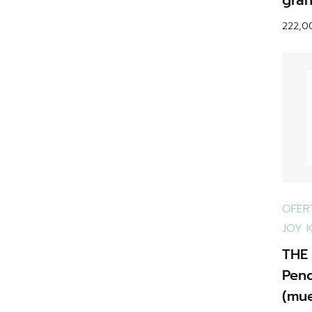
gran
222,
OFER
JOY 
THE
Pen
(mue