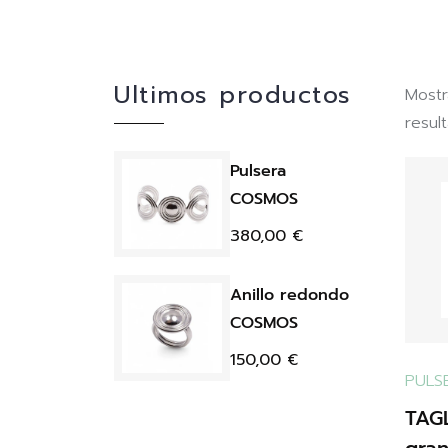
Ultimos productos
Most
resul
Pulsera
COSMOS
380,00
€
Anillo redondo
COSMOS
150,00
€
PULS
TAGL