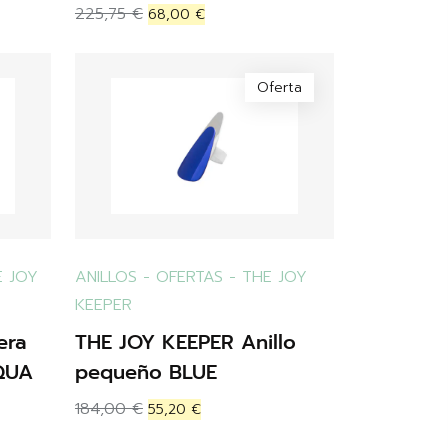
225,75
€
68,00
€
Oferta
E JOY
ANILLOS
-
OFERTAS
-
THE JOY
KEEPER
era
THE JOY KEEPER Anillo
QUA
pequeño BLUE
184,00
€
55,20
€