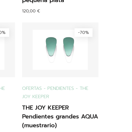
pequeña plata
120,00
€
70%
-70%
HE
OFERTAS
-
PENDIENTES
-
THE
JOY KEEPER
THE JOY KEEPER
Pendientes grandes AQUA
(muestrario)