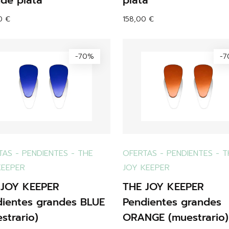
de plata
plata
00
€
158,00
€
-70%
-
TAS
-
PENDIENTES
-
THE
OFERTAS
-
PENDIENTES
-
T
KEEPER
JOY KEEPER
 JOY KEEPER
THE JOY KEEPER
dientes grandes BLUE
Pendientes grandes
strario)
ORANGE (muestrario)