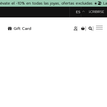
e el -10% en todas las joyas, ofertas excluidas ☀️
🏖️ La 
TIENDA
SUSCRIBIRSE
ES
Gift Card