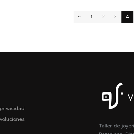
4
←
1
2
3
 privacidad
voluciones
Taller de joyer