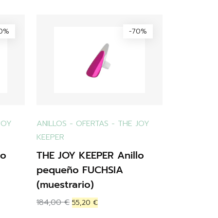
70%
-70%
JOY
ANILLOS
-
OFERTAS
-
THE JOY
KEEPER
lo
THE JOY KEEPER Anillo
pequeño FUCHSIA
(muestrario)
184,00
€
55,20
€