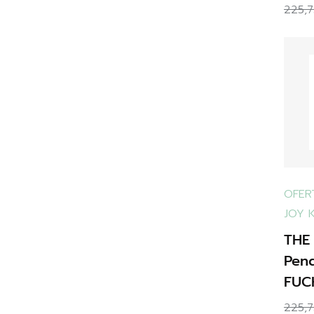
225,
OFER
JOY 
THE
Pend
FUCH
225,