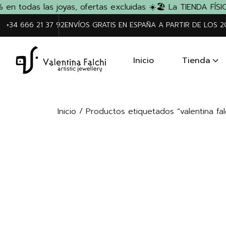
 todas las joyas, ofertas excluidas ☀️
🏖️ La TIENDA FÍSIC
+34 666 21 37 92
ENVÍOS GRATIS EN ESPAÑA A PARTIR DE LOS 
Inicio
Tienda
/
Inicio
Productos etiquetados “valentina fal