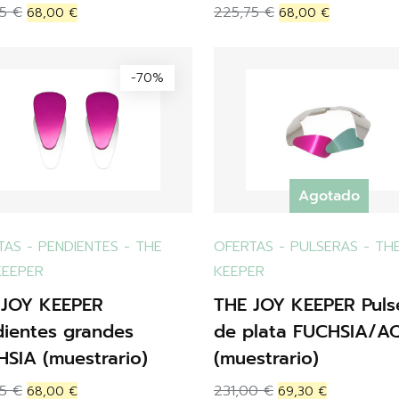
75
€
225,75
€
68,00
€
68,00
€
-70%
Agotado
TAS
-
PENDIENTES
-
THE
OFERTAS
-
PULSERAS
-
TH
KEEPER
KEEPER
 JOY KEEPER
THE JOY KEEPER Puls
ientes grandes
de plata FUCHSIA/A
SIA (muestrario)
(muestrario)
75
€
231,00
€
68,00
€
69,30
€