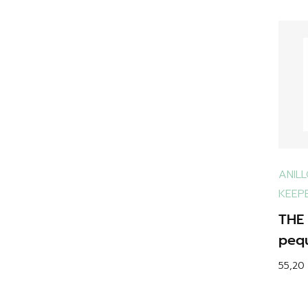
ANIL
KEEP
THE 
peq
55,20