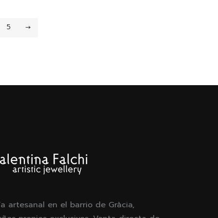
5
→
ía artesanal en el barrio de Gràcia,