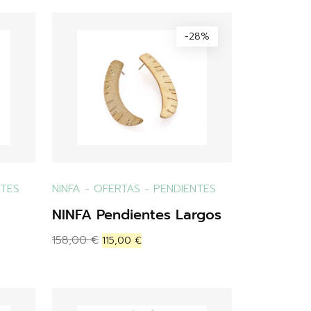
-28%
NTES
NINFA
-
OFERTAS
-
PENDIENTES
NINFA Pendientes Largos
158,00
€
115,00
€