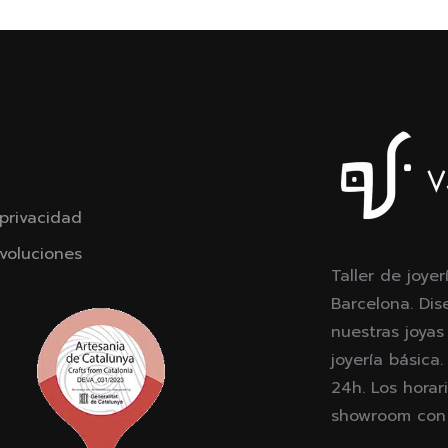
 privacidad
voluciones
Taller de joyer
Barcelona. Dis
nuestras joyas
joyería básica
24h. Los horari
showroom con c