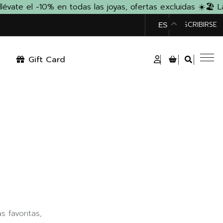
te el -10% en todas las joyas, ofertas excluidas ☀️
🏖️ La
TIENDA
SUSCRIBIRSE
ES
Gift Card
s favoritas,