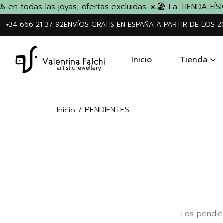
n todas las joyas, ofertas excluidas ☀️
🏖️ La TIENDA FÍSIC
+34 666 21 37 92
ENVÍOS GRATIS EN ESPAÑA A PARTIR DE LOS 
Inicio
Tienda
/ PENDIENTES
Inicio
Los pendien