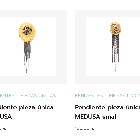
IENTES
-
PIEZAS ÚNICAS
PENDIENTES
-
PIEZAS ÚNIC
iente pieza única
Pendiente pieza únic
USA
MEDUSA small
00
€
160,00
€