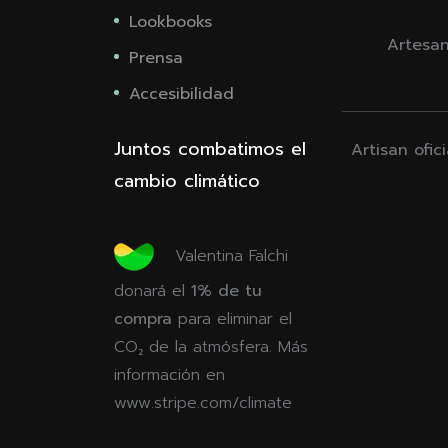
Lookbooks
Artesan
Prensa
Accesibilidad
Juntos combatimos el
Artisan ofic
cambio climático
Valentina Falchi
donará el
1% de tu
compra
para eliminar el
CO₂ de la atmósfera. Más
información en
www.stripe.com/climate