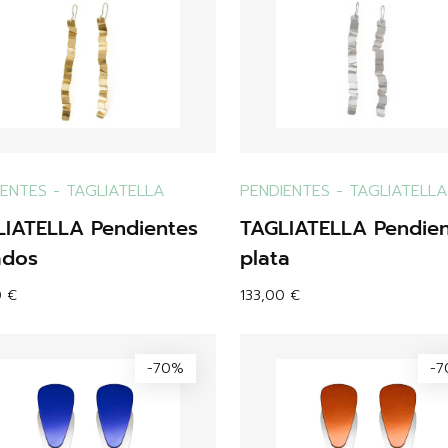
IENTES
-
TAGLIATELLA
PENDIENTES
-
TAGLIATELLA
LIATELLA Pendientes
TAGLIATELLA Pendie
ados
plata
0
€
133,00
€
-70%
-