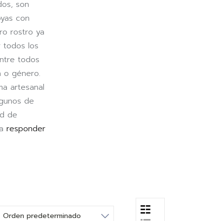
dos, son
oyas con
ro rostro ya
 todos los
entre todos
n o género.
ma artesanal
lgunos de
ad de
ra
responder