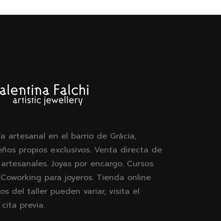
ía artesanal en el barrio de Gràcia,
eños propios exclusivos. Venta directa de
 artesanales. Joyas por encargo. Cursos
. Coworking para joyeros. Tienda online
os del taller pueden variar, visita el
ita previa.