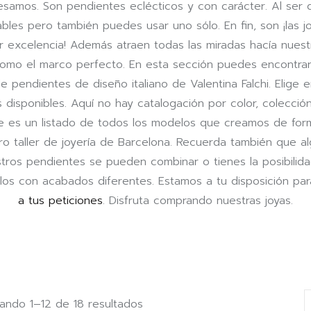
esamos. Son pendientes eclécticos y con carácter. Al ser 
bles pero también puedes usar uno sólo. En fin, son ¡las j
r excelencia! Además atraen todas las miradas hacía nuest
omo el marco perfecto. En esta sección puedes encontrar
 pendientes de diseño italiano de Valentina Falchi. Elige 
s disponibles. Aquí no hay catalogación por color, colecció
 es un listado de todos los modelos que creamos de for
ro taller de joyería de Barcelona. Recuerda también que a
tros pendientes se pueden combinar o tienes la posibilid
rlos con acabados diferentes. Estamos a tu disposición pa
a tus peticiones
. Disfruta comprando nuestras joyas.
ando 1–12 de 18 resultados