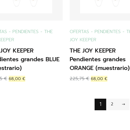
TAS
-
PENDIENTES
-
THE
OFERTAS
-
PENDIENTES
-
T
KEEPER
JOY KEEPER
 JOY KEEPER
THE JOY KEEPER
dientes grandes BLUE
Pendientes grandes
strario)
ORANGE (muestrario)
75
€
225,75
€
68,00
€
68,00
€
1
2
→