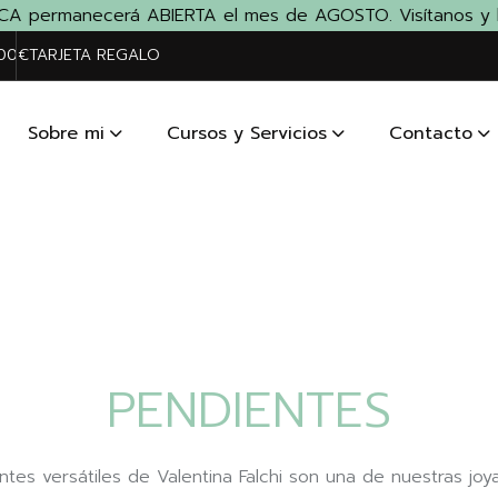
A permanecerá ABIERTA el mes de AGOSTO. Visítanos y lléva
200€
TARJETA REGALO
Sobre mi
Cursos y Servicios
Contacto
PENDIENTES
tes versátiles de Valentina Falchi son una de nuestras joya