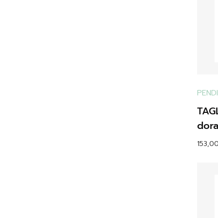
PEND
TAG
dor
153,0