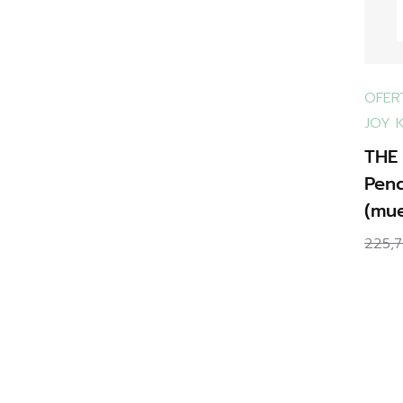
OFER
JOY 
THE
Pen
(mue
225,