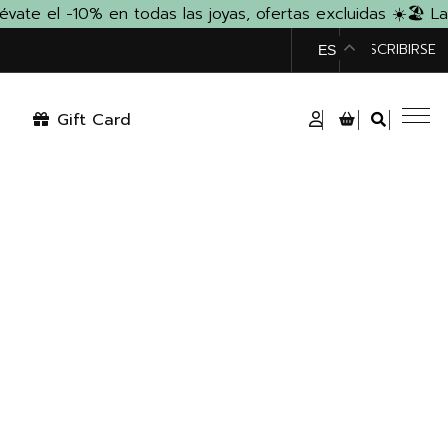
e el -10% en todas las joyas, ofertas excluidas ☀️
🏖️ La 
TIENDA
SUSCRIBIRSE
ES
Gift Card