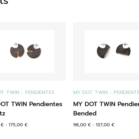
ts
OT TWIN
-
PENDIENTES
MY DOT TWIN
-
PENDIENT
OT TWIN Pendientes
MY DOT TWIN Pendie
tz
Bended
0
€
-
175,00
€
98,00
€
-
137,00
€