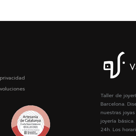
 privacidad
voluciones
Taller de joyer
Barcelona. Dis
nuestras joyas
joyería básica
24h. Los horari