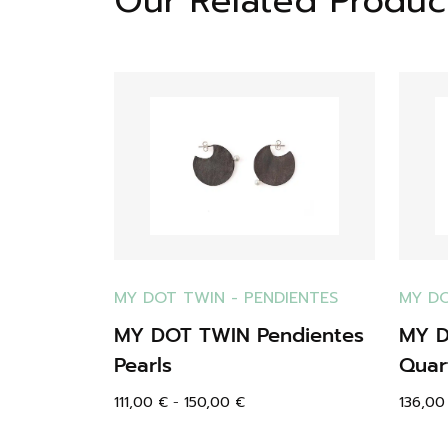
Our Related Produc
MY DOT TWIN
-
PENDIENTES
MY D
MY DOT TWIN Pendientes
MY D
Pearls
Quar
111,00
€
-
150,00
€
136,0