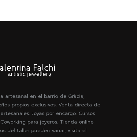
ía artesanal en el barrio de Gràcia,
eños propios exclusivos. Venta directa de
 artesanales. Joyas por encargo. Cursos
. Coworking para joyeros. Tienda online
os del taller pueden variar, visita el