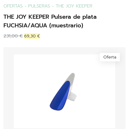
OFERTAS
-
PULSERAS
-
THE JOY KEEPER
THE JOY KEEPER Pulsera de plata
FUCHSIA/AQUA (muestrario)
231,00
€
69,30
€
Oferta