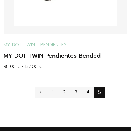
MY DOT TWIN
-
PENDIENTES
MY DOT TWIN Pendientes Bended
98,00
€
-
137,00
€
5
←
1
2
3
4