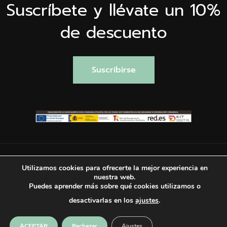
Suscríbete y llévate un 10%
de descuento
Suscribirse
Utilizamos cookies para ofrecerte la mejor experiencia en
nuestra web.
Puedes aprender más sobre qué cookies utilizamos o
© copyright 2025 Valentina Falchi. Todos los derechos
desactivarlas en los
ajustes
.
reservados.
ACEPTAR
Rechazar
Ajustes