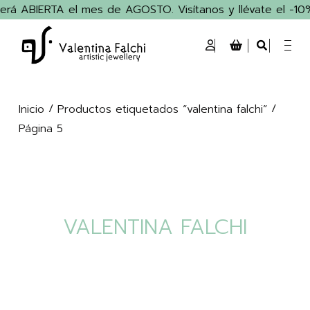
rá ABIERTA el mes de AGOSTO. Visítanos y llévate el -10% 
/
/
Inicio
Productos etiquetados “valentina falchi”
Página 5
VALENTINA FALCHI