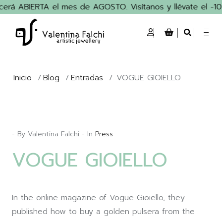
erá ABIERTA el mes de AGOSTO. Visítanos y llévate el -10%
Inicio
/
Blog
/
Entradas
/
VOGUE GIOIELLO
- By Valentina Falchi - In
Press
VOGUE GIOIELLO
In the online magazine of Vogue Gioiello, they
published how to buy a golden pulsera from the