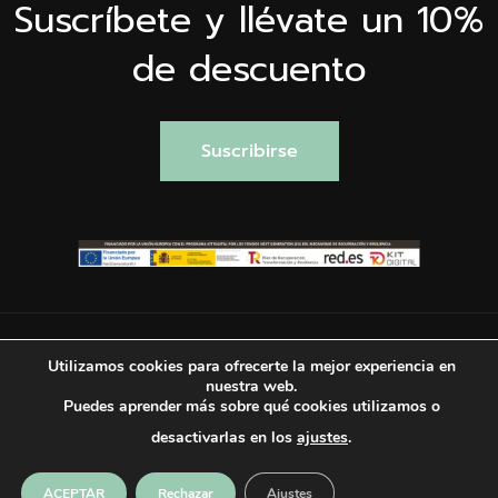
Suscríbete y llévate un 10%
de descuento
Suscribirse
Utilizamos cookies para ofrecerte la mejor experiencia en
nuestra web.
Puedes aprender más sobre qué cookies utilizamos o
© copyright 2025 Valentina Falchi. Todos los derechos
desactivarlas en los
ajustes
.
reservados.
GDPR acción requerida Utilizaremos tus datos sólo
ACEPTAR
Rechazar
Ajustes