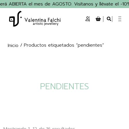
rá ABIERTA el mes de AGOSTO. Visítanos y llévate el -10% 
/ Productos etiquetados “pendientes”
Inicio
PENDIENTES