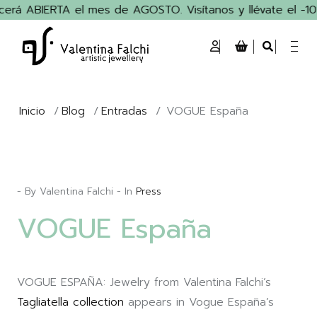
erá ABIERTA el mes de AGOSTO. Visítanos y llévate el -10%
Inicio
/
Blog
/
Entradas
/
VOGUE España
- By Valentina Falchi - In
Press
VOGUE España
VOGUE ESPAÑA: Jewelry from Valentina Falchi’s
Tagliatella collection
appears in Vogue España’s