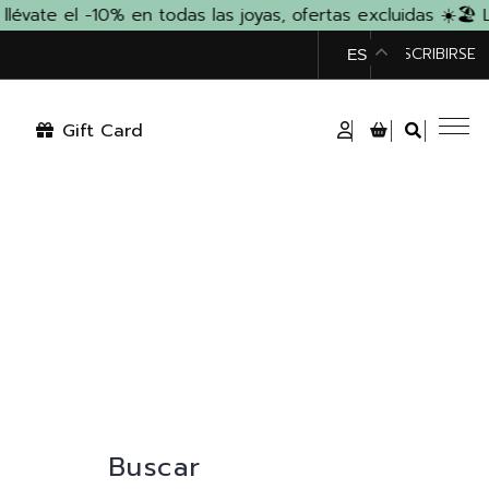
ate el -10% en todas las joyas, ofertas excluidas ☀️
🏖️ L
TIENDA
SUSCRIBIRSE
ES
Gift Card
Buscar