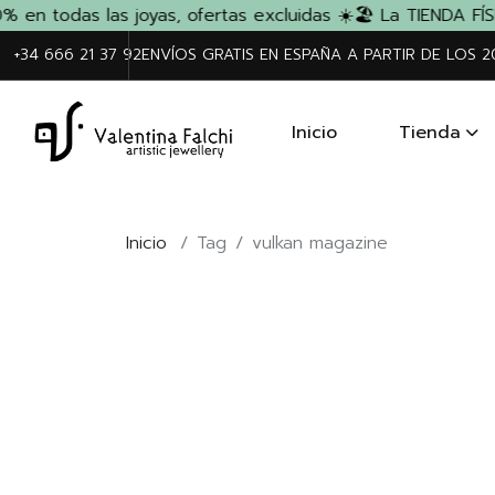
en todas las joyas, ofertas excluidas ☀️
🏖️ La TIENDA FÍS
+34 666 21 37 92
ENVÍOS GRATIS EN ESPAÑA A PARTIR DE LOS 
Inicio
Tienda
Inicio
/
Tag
/
vulkan magazine