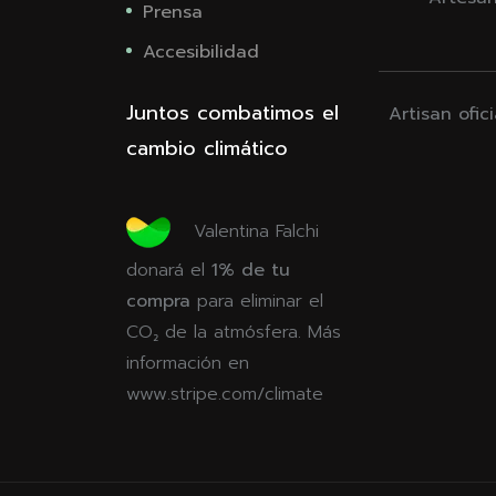
Prensa
Accesibilidad
Juntos combatimos el
Artisan ofic
cambio climático
Valentina Falchi
donará el
1% de tu
compra
para eliminar el
CO₂ de la atmósfera. Más
información en
www.stripe.com/climate