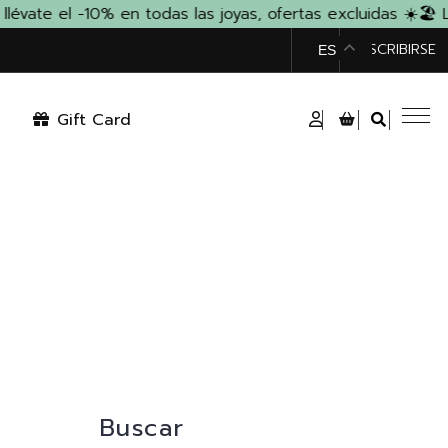
ate el -10% en todas las joyas, ofertas excluidas ☀️
🏖️ L
TIENDA
SUSCRIBIRSE
ES
Gift Card
Buscar