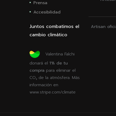
Prensa
Accesibilidad
Juntos combatimos el
Artisan ofic
cambio climático
Valentina Falchi
donará el
1% de tu
compra
para eliminar el
CO₂ de la atmósfera. Más
información en
www.stripe.com/climate