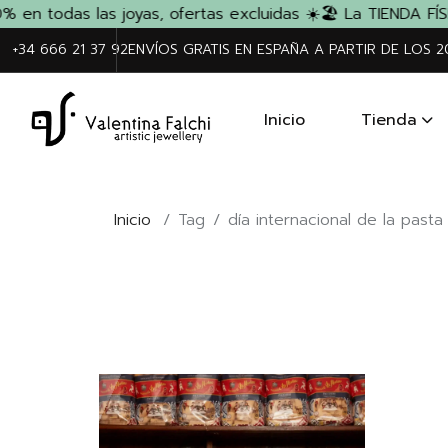
en todas las joyas, ofertas excluidas ☀️
🏖️ La TIENDA FÍSI
+34 666 21 37 92
ENVÍOS GRATIS EN ESPAÑA A PARTIR DE LOS 
Inicio
Tienda
Inicio
/
Tag
/
día internacional de la pasta