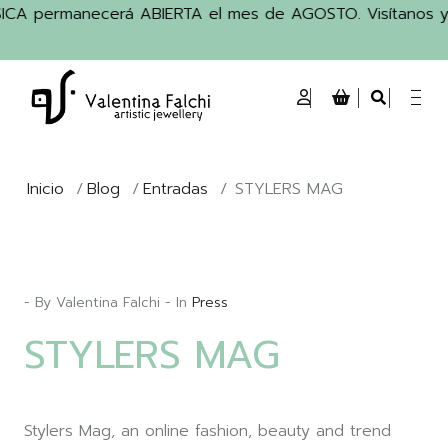
SICA permanecerá ABIERTA el mes de AGOSTO. Visítanos y ll
Inicio
/
Blog
/
Entradas
/
STYLERS MAG
- By Valentina Falchi - In
Press
STYLERS MAG
Stylers Mag, an online fashion, beauty and trend