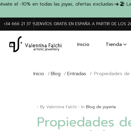
e el -10% en todas las joyas, ofertas excluidas ☀️
🏖️ La 
+34 666 21 37 92
ENVÍOS GRATIS EN ESPAÑA A PARTIR DE LOS 
Inicio
Tienda
Inicio
/
Blog
/
Entradas
/
Propiedades de l
- By Valentina Falchi - In
Blog de joyería
Propiedades de 