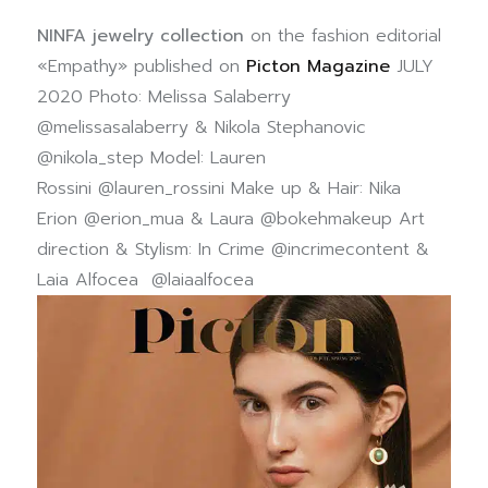
NINFA jewelry collection
on the fashion editorial
«Empathy» published on
Picton Magazine
JULY
2020 Photo: Melissa Salaberry
@melissasalaberry & Nikola Stephanovic
@nikola_step Model: Lauren
Rossini @lauren_rossini Make up & Hair: Nika
Erion @erion_mua & Laura @bokehmakeup Art
direction & Stylism: In Crime @incrimecontent &
Laia Alfocea @laiaalfocea