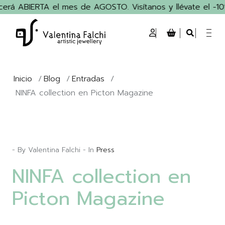
rá ABIERTA el mes de AGOSTO. Visítanos y llévate el -10% 
Inicio
/
Blog
/
Entradas
/
NINFA collection en Picton Magazine
- By Valentina Falchi - In
Press
NINFA collection en
Picton Magazine