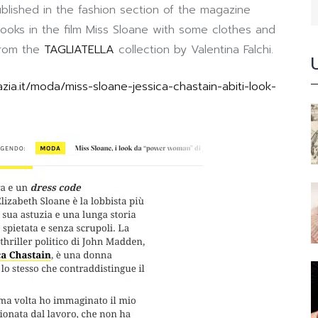
published in the fashion section of the magazine
’s looks in the film Miss Sloane with some clothes and
 from the
TAGLIATELLA
collection by Valentina Falchi.
zia.it/moda/miss-sloane-jessica-chastain-abiti-look-