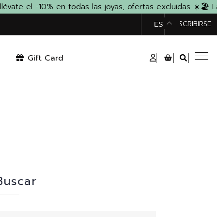
te el -10% en todas las joyas, ofertas excluidas ☀️
🏖️ La
TIENDA
SUSCRIBIRSE
ES
Gift Card
Buscar