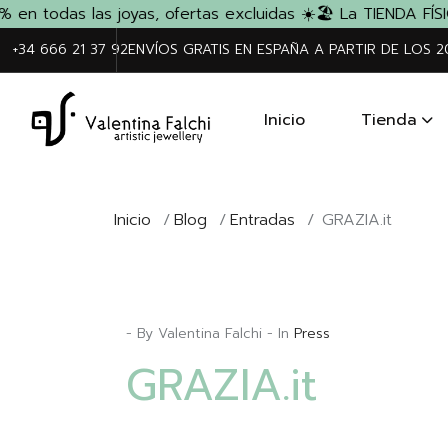
n todas las joyas, ofertas excluidas ☀️
🏖️ La TIENDA FÍSIC
+34 666 21 37 92
ENVÍOS GRATIS EN ESPAÑA A PARTIR DE LOS 
Inicio
Tienda
Inicio
/
Blog
/
Entradas
/
GRAZIA.it
- By Valentina Falchi - In
Press
GRAZIA.it