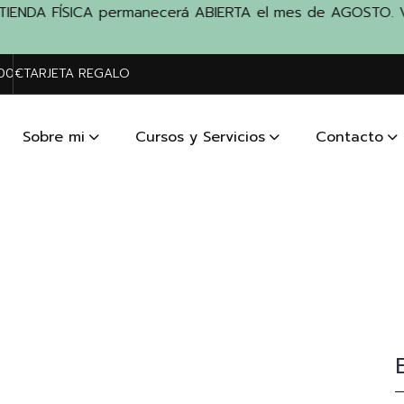
ENDA FÍSICA permanecerá ABIERTA el mes de AGOSTO. Visítano
200€
TARJETA REGALO
Sobre mi
Cursos y Servicios
Contacto