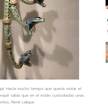
al. Hacía mucho tiempo que quería visitar el
rqué sabía que en el están custodiadas unas
ritos, René Lalique.