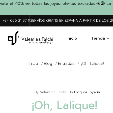
el -10% en todas las joyas, ofertas excluidas ☀️
🏖️ La TI
+34 666 21 37 92
ENVÍOS GRATIS EN ESPAÑA A PARTIR DE LOS 
Inicio
Tienda
Inicio
/
Blog
/
Entradas
/
¡Oh, Lalique!
- By Valentina Falchi - In
Blog de joyería
¡Oh, Lalique!