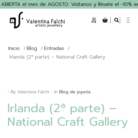
BIERTA el mes de AGOSTO. Visítanos y llévate el -10% en t
Inicio
/
Blog
/
Entradas
/
Irlanda (2ª parte) – National Craft Gallery
- By Valentina Falchi - In
Blog de joyería
Irlanda (2ª parte) –
National Craft Gallery