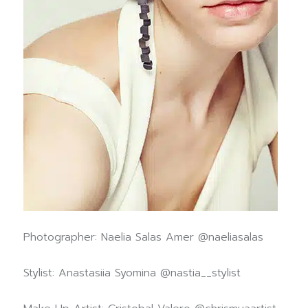
Photographer: Naelia Salas Amer @naeliasalas
Stylist: Anastasiia Syomina @nastia__stylist