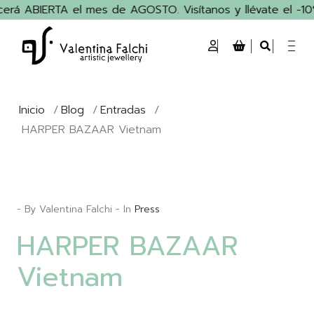
rá ABIERTA el mes de AGOSTO. Visítanos y llévate el -10% 
Inicio
/
Blog
/
Entradas
/
HARPER BAZAAR Vietnam
- By Valentina Falchi - In
Press
HARPER BAZAAR
Vietnam