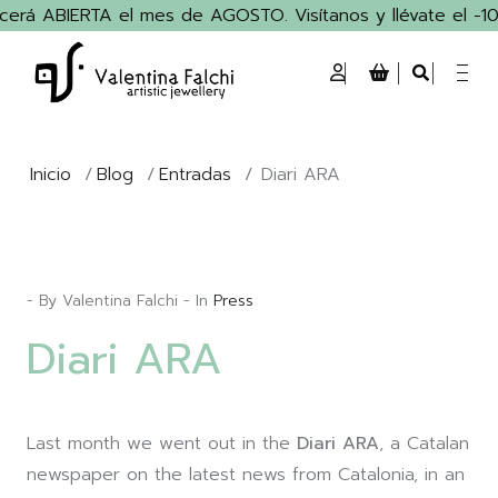
erá ABIERTA el mes de AGOSTO. Visítanos y llévate el -10%
Inicio
/
Blog
/
Entradas
/
Diari ARA
- By Valentina Falchi - In
Press
Diari ARA
Last month we went out in the
Diari ARA
, a Catalan
newspaper on the latest news from Catalonia, in an