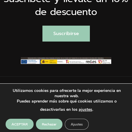
de descuento
Suscribirse
Utilizamos cookies para ofrecerte la mejor experiencia en
nuestra web.
Puedes aprender más sobre qué cookies utilizamos o
© copyright 2025 Valentina Falchi. Todos los derechos
desactivarlas en los
ajustes
.
reservados.
GDPR acción requerida Utilizaremos tus datos sólo
ACEPTAR
Rechazar
Ajustes